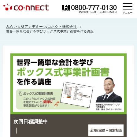
メニュー
みらい人材アカデミー byコネクト株式会社
世界一簡単な会計を学びボックス式事業計画書を作る講座
次回日程調整中
｜
全3回完結＋個別相談